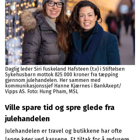
Daglig leder Siri Fuskeland Hafsteen (t.v) i Stiftelsen
Sykehusbarn mottok 825 000 kroner fra tæpping
gjennom julehandelen. Her sammen med
kommunikasjonssjef Hanne Kjærnes i BankAxept/
Vipps AS. Foto: Hung Pham, MSL
Ville spare tid og spre glede fra
julehandelen
Julehandelen er travel og butikkene har ofte
lange køer ved kassene. Et tiltak for å redusere